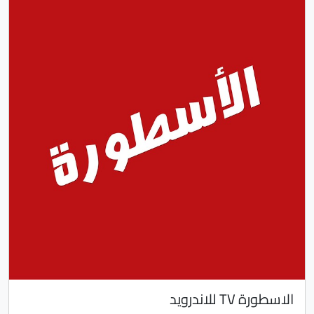
الاسطورة TV للاندرويد