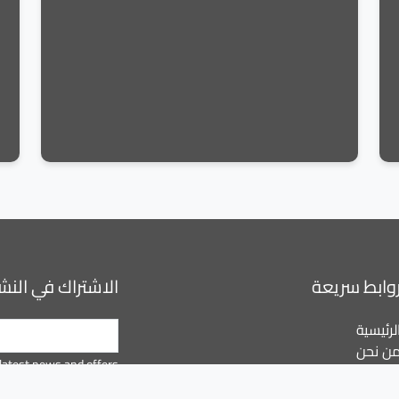
وابط سريعة
الاشتراك في النشر
لرئيسية
ن نحن
latest news and offers.
لميزات
لتحميل